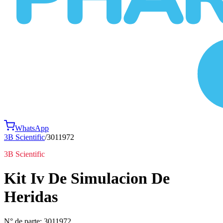
WhatsApp
3B Scientific
/
3011972
3B Scientific
Kit Iv De Simulacion De
Heridas
N° de parte:
3011972