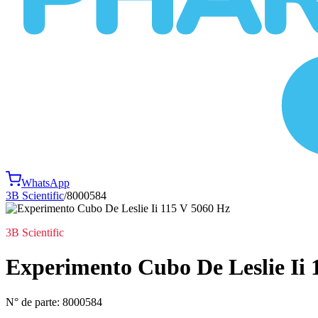
WhatsApp
3B Scientific
/
8000584
3B Scientific
Experimento Cubo De Leslie Ii 
N° de parte:
8000584