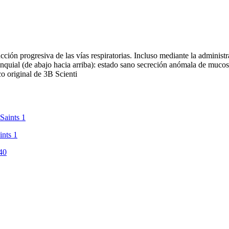
ón progresiva de las vías respiratorias. Incluso mediante la administ
onquial (de abajo hacia arriba): estado sano secreción anómala de muco
 original de 3B Scienti
nts 1