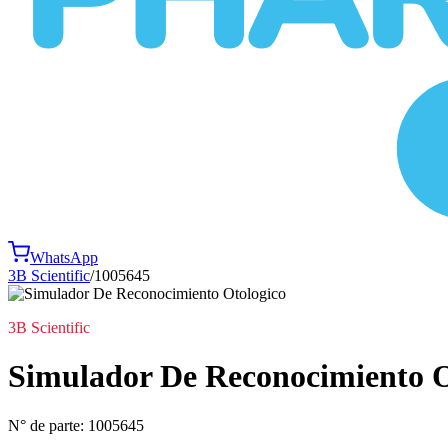
WhatsApp
3B Scientific
/
1005645
3B Scientific
Simulador De Reconocimiento O
N° de parte:
1005645