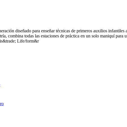
ración diseñado para enseñar técnicas de primeros auxilios infantiles 
atría, combina todas las estaciones de práctica en un solo maniquí para
Sis&trade; Life/form&r