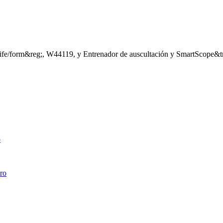
Life/form&reg;, W44119, y Entrenador de auscultación y SmartScope&t