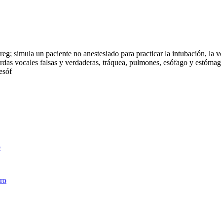
&reg; simula un paciente no anestesiado para practicar la intubación, la
cuerdas vocales falsas y verdaderas, tráquea, pulmones, esófago y estómago
esóf