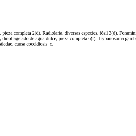
ieza completa 2(d). Radiolaria, diversas especies, fósil 3(d). Foraminí
la, dinoflagelado de agua dulce, pieza completa 6(f). Trypanosoma gamb
iedae, causa coccidiosis, c.