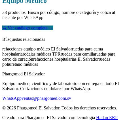
Equipo Médico
38 productos.
Busca por código, nombre o categoría y cotiza al
instante por WhatsApp.
🔍
Ver catálogo completo
→
Búsquedas relacionadas
refacciones equipo médico El Salvador
ruedas para cama
hospitalaria
rodajas médicas TPR
ruedas para camilla
ruedas para
carro de curación
refacciones hospitalarias El Salvador
ruedas
poliuretano médicas
Phargomed El Salvador
Equipo médico, científico y de laboratorio con entrega en todo
El
Salvador
. Cotizaciones en dólares por WhatsApp.
WhatsApp
ventas@phargomed.com.sv
©
2026
Phargomed El Salvador
. Todos los derechos reservados.
Creado para
Phargomed El Salvador
con tecnología
Hailan ERP